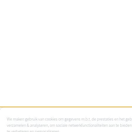
Gebruik
We maken gebruik van cookies om gegevens m.b.t. de prestaties en het geb
van
verzamelen & analyseren, om sociale netwerkfunctionaliteiten aan te bieden
te verbeteren en personaliseren.