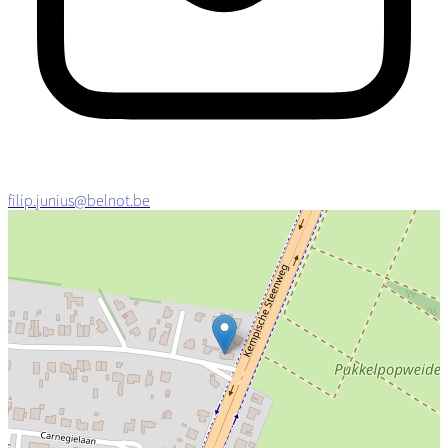
filip.junius@belnot.be